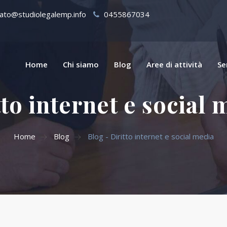
ato@studiolegalemp.info
0455867034
Home
Chi siamo
Blog
Aree di attività
Se
tto internet e social 
Home
Blog
Blog - Diritto internet e social media