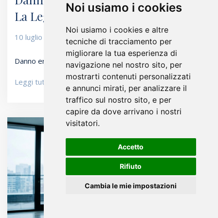
Noi usiamo i cookies
La Legge Foti
Noi usiamo i cookies e altre
10 luglio 2026
Redazione
L'avvocato risponde
tecniche di tracciamento per
migliorare la tua esperienza di
Danno erariale: cosa cambia con la Legge Foti…
navigazione nel nostro sito, per
mostrarti contenuti personalizzati
Leggi tutto
e annunci mirati, per analizzare il
traffico sul nostro sito, e per
capire da dove arrivano i nostri
visitatori.
Accetto
Rifiuto
Cambia le mie impostazioni