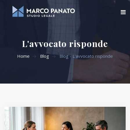
Home
L'avvocato risponde
Chi siamo
Home
Blog
Blog - L'avvocato risponde
Blog
Aree di attività
Servizi Online
Contatti
Cerca