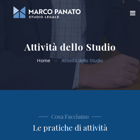
Home
Attività dello Studio
Chi siamo
Home
Attività dello Studio
Blog
Aree di attività
Servizi Online
Contatti
Cosa Facciamo
Le pratiche di attività
Cerca