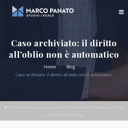
Home
Caso archiviato: il diritto
Chi siamo
all’oblio non è automatico
Blog
Home
Blog
Aree di attività
Caso archiviato: il diritto all’oblio non è automatico
Servizi Online
Contatti
Contenuto realizzato con il supporto di strumenti di intelligenza artificiale
e revisionato dall'autore.
Cerca