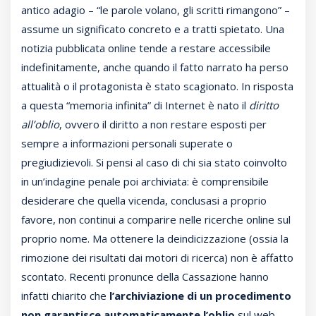
antico adagio – “le parole volano, gli scritti rimangono” –
assume un significato concreto e a tratti spietato. Una
notizia pubblicata online tende a restare accessibile
indefinitamente, anche quando il fatto narrato ha perso
attualità o il protagonista è stato scagionato. In risposta
a questa “memoria infinita” di Internet è nato il
diritto
all’oblio
, ovvero il diritto a non restare esposti per
sempre a informazioni personali superate o
pregiudizievoli. Si pensi al caso di chi sia stato coinvolto
in un’indagine penale poi archiviata: è comprensibile
desiderare che quella vicenda, conclusasi a proprio
favore, non continui a comparire nelle ricerche online sul
proprio nome. Ma ottenere la deindicizzazione (ossia la
rimozione dei risultati dai motori di ricerca) non è affatto
scontato. Recenti pronunce della Cassazione hanno
infatti chiarito che
l’archiviazione di un procedimento
non garantisce automaticamente l’oblio
sul web,