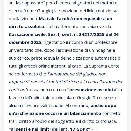
un “lasciapassare” per chiedere ai gestori dei motori di
ricerca (come Google) la rimozione dei link a notizie su
quella vicenda.
Ma tale facoltà non equivale a un
diritto assoluto
. Lo ha affermato con chiarezza la
Cassazione civile, Sez. I, sent. n. 34217/2025 del 26
dicembre 2025
, rigettando il ricorso di un professore
universitario che, dopo l’archiviazione di un’indagine a
suo carico, pretendeva la deindicizzazione automatica di
tutti gli articoli online inerenti al caso. La Suprema Corte
ha confermato che
l’annotazione del giudice non
impone di per sé ai motori di ricerca la cancellazione dei
contenuti
: essa non crea una
“presunzione assoluta”
a
favore dell’oblio, tale da vincolare Google & co. senza
alcuna ulteriore valutazione. Al contrario,
anche dopo
un’archiviazione occorre un bilanciamento
concreto
tra il diritto all’oblio del soggetto e il diritto di cronaca,
“ai sensi e nei limiti dell’art. 17 GDPR”
– il