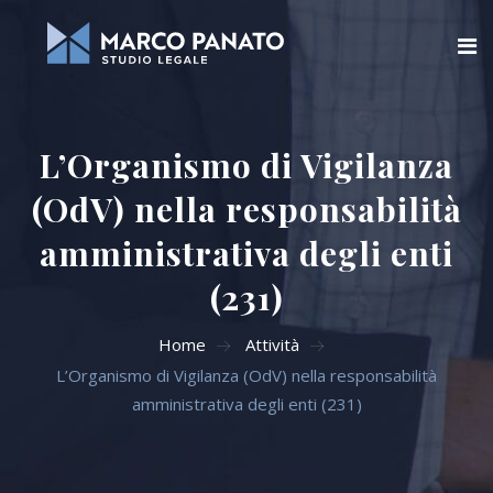
Home
L’Organismo di Vigilanza
Chi siamo
(OdV) nella responsabilità
Blog
amministrativa degli enti
Aree di attività
(231)
Servizi Online
Home
Attività
L’Organismo di Vigilanza (OdV) nella responsabilità
Contatti
amministrativa degli enti (231)
Cerca