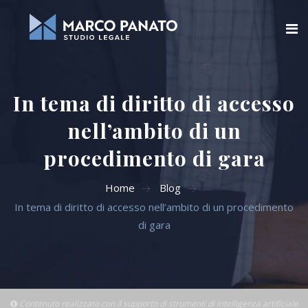
Home
In tema di diritto di accesso
Chi siamo
nell’ambito di un
Blog
procedimento di gara
Aree di attività
Home
Blog
In tema di diritto di accesso nell’ambito di un procedimento
Servizi Online
di gara
Contatti
Cerca
Contenuto realizzato con il supporto di strumenti di intelligenza artificiale