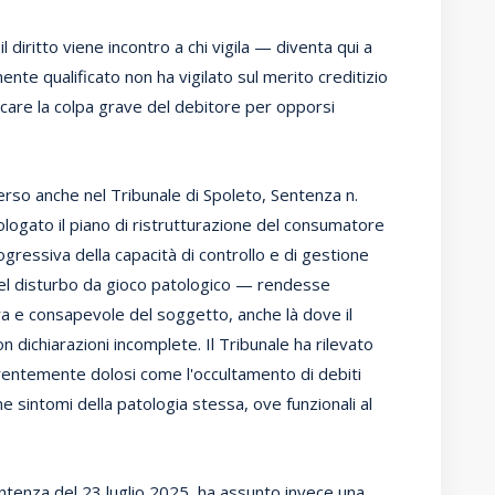
l diritto viene incontro a chi vigila — diventa qui a
ente qualificato non ha vigilato sul merito creditizio
ocare la colpa grave del debitore per opporsi
so anche nel Tribunale di Spoleto, Sentenza n.
ogato il piano di ristrutturazione del consumatore
ressiva della capacità di controllo e di gestione
del disturbo da gioco patologico — rendesse
ra e consapevole del soggetto, anche là dove il
dichiarazioni incomplete. Il Tribunale ha rilevato
temente dolosi come l'occultamento di debiti
 sintomi della patologia stessa, ove funzionali al
entenza del 23 luglio 2025, ha assunto invece una