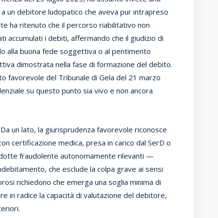
 a un debitore ludopatico che aveva pur intrapreso
e ha ritenuto che il percorso riabilitativo non
i accumulati i debiti, affermando che il giudizio di
lo alla buona fede soggettiva o al pentimento
tiva dimostrata nella fase di formazione del debito.
eto favorevole del Tribunale di Gela del 21 marzo
denziale su questo punto sia vivo e non ancora
 Da un lato, la giurisprudenza favorevole riconosce
on certificazione medica, presa in carico dal SerD o
ondotte fraudolente autonomamente rilevanti —
ndebitamento, che esclude la colpa grave ai sensi
ù rigorosi richiedono che emerga una soglia minima di
re in radice la capacità di valutazione del debitore,
eriori.