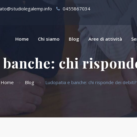
ato@studiolegalemp.info
0455867034
Home
Chi siamo
Blog
Aree di attività
Se
 banche: chi risponde
Home
Blog
Ludopatia e banche: chi risponde dei debiti?