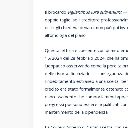
Il brocardo
vigilantibus iura subveniunt
— i
doppio taglio: se il creditore professionalm
di chi gli chiedeva denaro, non può poi inv
all'omologa del piano.
Questa lettura è coerente con quanto emer
15/2024 del 28 febbraio 2024, che ha omol
ludopatico osservando come la perdita prog
delle risorse finanziarie — conseguenza 
l'indebitamento estraneo a una scelta libe
credito era stato formalmente ottenuto con 
espressamente che comportamenti apparen
pregressi possono essere riqualificati come
mantenimento della dipendenza.
La Corte d'Appello di Caltanissetta, con s