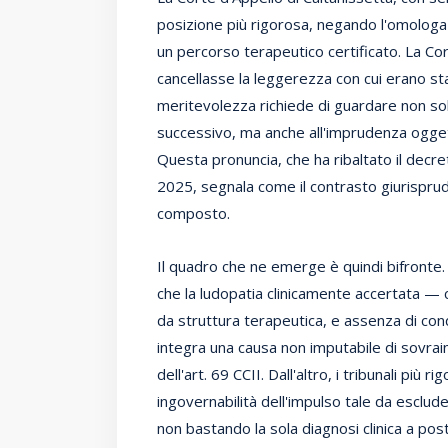
posizione più rigorosa, negando l'omologa
un percorso terapeutico certificato. La Cort
cancellasse la leggerezza con cui erano stat
meritevolezza richiede di guardare non so
successivo, ma anche all'imprudenza ogget
Questa pronuncia, che ha ribaltato il decr
2025, segnala come il contrasto giurispru
composto.
Il quadro che ne emerge è quindi bifronte.
che la ludopatia clinicamente accertata — c
da struttura terapeutica, e assenza di c
integra una causa non imputabile di sovrai
dell'art. 69 CCII. Dall'altro, i tribunali pi
ingovernabilità dell'impulso tale da esclude
non bastando la sola diagnosi clinica a post