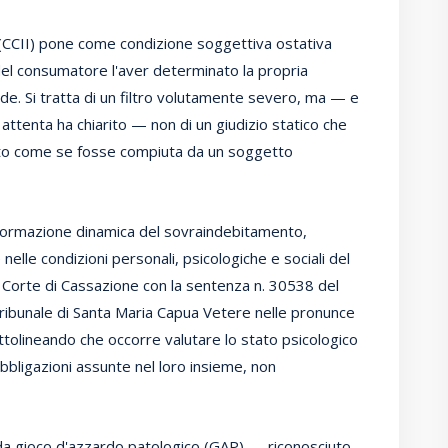
 (CCII) pone come condizione soggettiva ostativa
i del consumatore l'aver determinato la propria
de. Si tratta di un filtro volutamente severo, ma — e
 attenta ha chiarito — non di un giudizio statico che
dito come se fosse compiuta da un soggetto
a formazione dinamica del sovraindebitamento,
elle condizioni personali, psicologiche e sociali del
 Corte di Cassazione con la sentenza n. 30538 del
 Tribunale di Santa Maria Capua Vetere nelle pronunce
ttolineando che occorre valutare lo stato psicologico
 obbligazioni assunte nel loro insieme, non
da gioco d'azzardo patologico (GAP) — riconosciuto