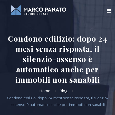
Home
Condono edilizio: dopo 24
Chi siamo
mesi senza risposta, il
Blog
silenzio-assenso è
Aree di attività
automatico anche per
immobili non sanabili
Servizi Online
Home
Blog
Contatti
Condono edilizio: dopo 24 mesi senza risposta, il silenzio-
assenso è automatico anche per immobili non sanabili
Cerca