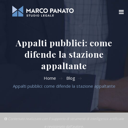
Home
Appalti pubblici: come
Chi siamo
difende la stazione
Blog
appaltante
Aree di attività
Home
Blog
Appalti pubblici: come difende la stazione appaltante
Servizi Online
Contatti
Cerca
Contenuto realizzato con il supporto di strumenti di intelligenza artificiale
e revisionato dall'autore.