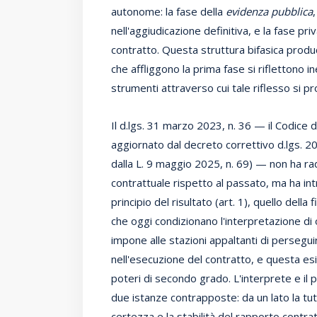
autonome: la fase della
evidenza pubblica
nell'aggiudicazione definitiva, e la fase pri
contratto. Questa struttura bifasica produ
che affliggono la prima fase si riflettono i
strumenti attraverso cui tale riflesso si p
Il d.lgs. 31 marzo 2023, n. 36 — il Codice 
aggiornato dal decreto correttivo d.lgs. 
dalla L. 9 maggio 2025, n. 69) — non ha rad
contrattuale rispetto al passato, ma ha int
principio del risultato (art. 1), quello della
che oggi condizionano l'interpretazione di og
impone alle stazioni appaltanti di persegu
nell'esecuzione del contratto, e questa es
poteri di secondo grado. L'interprete e il p
due istanze contrapposte: da un lato la tutel
certezza e la stabilità del rapporto contrat