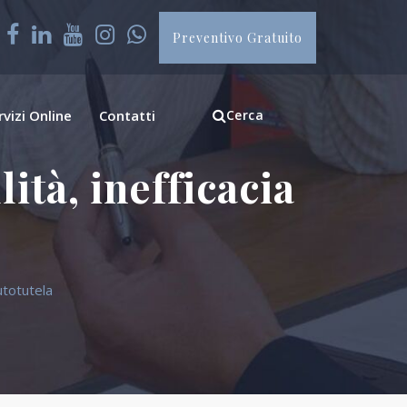
Preventivo Gratuito
rvizi Online
Contatti
Cerca
ità, inefficacia
autotutela