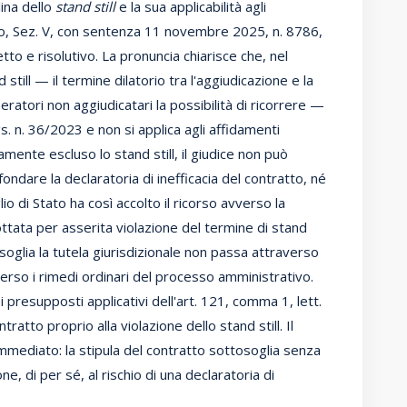
lina dello
stand still
e la sua applicabilità agli
tato, Sez. V, con sentenza 11 novembre 2025, n. 8786,
o e risolutivo. La pronuncia chiarisce che, nel
 still — il termine dilatorio tra l'aggiudicazione e la
eratori non aggiudicatari la possibilità di ricorrere —
gs. n. 36/2023 e non si applica agli affidamenti
mente escluso lo stand still, il giudice non può
fondare la declaratoria di inefficacia del contratto, né
lio di Stato ha così accolto il ricorso avverso la
dottata per asserita violazione del termine di stand
osoglia la tutela giurisdizionale non passa attraverso
verso i rimedi ordinari del processo amministrativo.
 presupposti applicativi dell'art. 121, comma 1, lett.
ontratto proprio alla violazione dello stand still. Il
 immediato: la stipula del contratto sottosoglia senza
, di per sé, al rischio di una declaratoria di