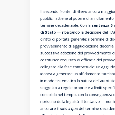
Il secondo fronte, di rilievo ancora maggiore
pubblici, attiene al potere di annullamento
termine decadenziale. Con la
sentenza 5 m
di Stat
o — ribaltando la decisione del TA
diritto di portata generale: il termine di do
provvedimento di aggiudicazione decorre dal
successiva adozione del provvedimento di
costituisce requisito di efficacia del pr
collegato alla fase contrattuale: un'aggiu
idonea a generare un affidamento tutelabile 
in modo sistematico la natura dell'autotute
soggetto a regole proprie e a limiti specific
consolida nel tempo, con la conseguenza ch
ripristino della legalità. Il tentativo — non
ancorare il
dies a quo
del termine decadenz