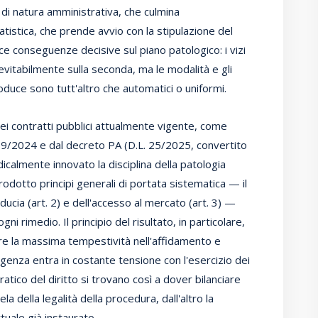
, di natura amministrativa, che culmina
vatistica, che prende avvio con la stipulazione del
ce conseguenze decisive sul piano patologico: i vizi
nevitabilmente sulla seconda, ma le modalità e gli
roduce sono tutt'altro che automatici o uniformi.
dei contratti pubblici attualmente vigente, come
209/2024 e dal decreto PA (D.L. 25/2025, convertito
icalmente innovato la disciplina della patologia
rodotto principi generali di portata sistematica — il
 fiducia (art. 2) e dell'accesso al mercato (art. 3) —
ni rimedio. Il principio del risultato, in particolare,
ire la massima tempestività nell'affidamento e
igenza entra in costante tensione con l'esercizio dei
ratico del diritto si trovano così a dover bilanciare
a della legalità della procedura, dall'altro la
tuale già instaurato.