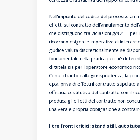
Nell'impianto del codice del processo ammin
effetti sul contratto dell'annullamento dell'
che distinguono tra violazioni
gravi
— per le
ricorrano esigenze imperative di interess
giudice valuta discrezionalmente se dispor
fondamentale nella pratica perché determin
di tutela sia per l'operatore economico ric
Come chiarito dalla giurisprudenza, la pronu
c.p.a. priva di effetti il contratto stipulat
efficacia costitutiva del contratto con il ri
produca gli effetti del contratto non concl
una vera e propria obbligazione a contrarr
I tre fronti critici: stand still, autot