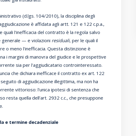
istrativo (d.lgs. 104/2010), la disciplina degli
aggiudicazione è affidata agli artt. 121 e 122 c.p.a.,
 quali l'inefficacia del contratto è la regola salvo
e generale — e violazioni
residuali
, per le quali il
re o meno l'inefficacia. Questa distinzione è
a i margini di manovra del giudice e le prospettive
orrente sia per l'aggiudicatario controinteressato.
ncia che dichiara inefficace il contratto ex art. 122
o a seguito di aggiudicazione illegittima, ma non ha
corrente vittorioso: l'unica ipotesi di sentenza che
uso resta quella dell'art. 2932 c.c., che presuppone
e.
utela e termine decadenziale