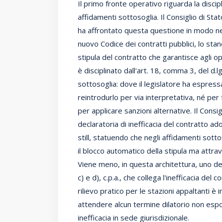
Il primo fronte operativo riguarda la discip
affidamenti sottosoglia. Il Consiglio di S
ha affrontato questa questione in modo nett
nuovo Codice dei contratti pubblici, lo stand
stipula del contratto che garantisce agli op
è disciplinato dall'art. 18, comma 3, del d.l
sottosoglia: dove il legislatore ha espressa
reintrodurlo per via interpretativa, né per 
per applicare sanzioni alternative. Il Consig
declaratoria di inefficacia del contratto a
still, statuendo che negli affidamenti sott
il blocco automatico della stipula ma attra
Viene meno, in questa architettura, uno dei
c) e d), c.p.a., che collega l'inefficacia del c
rilievo pratico per le stazioni appaltanti è
attendere alcun termine dilatorio non espone
inefficacia in sede giurisdizionale.