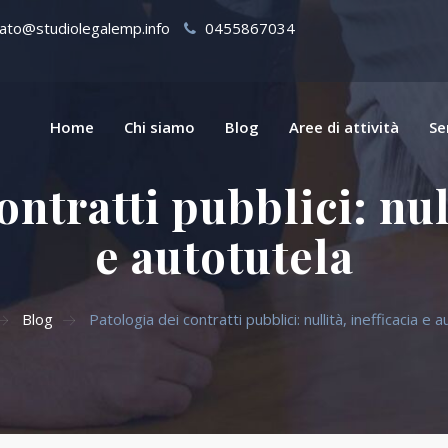
ato@studiolegalemp.info
0455867034
Home
Chi siamo
Blog
Aree di attività
Se
ontratti pubblici: null
e autotutela
Blog
Patologia dei contratti pubblici: nullità, inefficacia e 