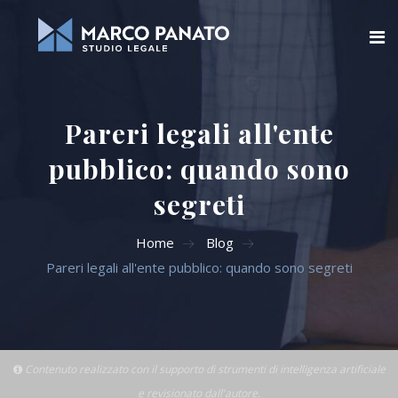
Home
Pareri legali all'ente
Chi siamo
pubblico: quando sono
Blog
segreti
Aree di attività
Home
Blog
Pareri legali all'ente pubblico: quando sono segreti
Servizi Online
Contatti
Cerca
Contenuto realizzato con il supporto di strumenti di intelligenza artificiale
e revisionato dall'autore.