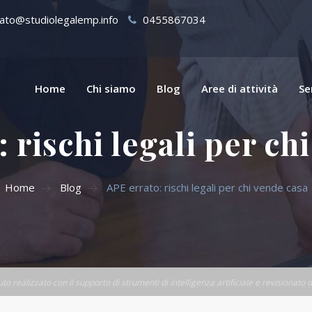
ato@studiolegalemp.info
0455867034
Home
Chi siamo
Blog
Aree di attività
Se
 rischi legali per ch
Home
Blog
APE errato: rischi legali per chi vende casa
o realizzato con il supporto di strumenti di intelligenza artificiale e revisionato d