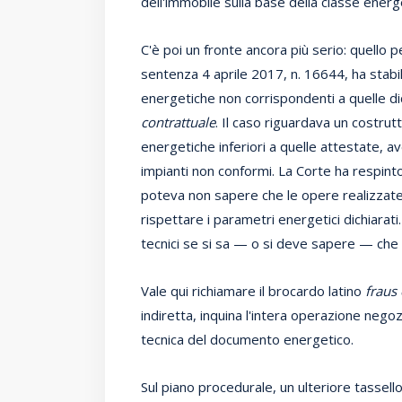
dell'immobile sulla base della classe energe
C'è poi un fronte ancora più serio: quello p
sentenza 4 aprile 2017, n. 16644, ha stabil
energetiche non corrispondenti a quelle dic
contrattuale
. Il caso riguardava un costru
energetiche inferiori a quelle attestate, ave
impianti non conformi. La Corte ha respinto
poteva non sapere che le opere realizzat
rispettare i parametri energetici dichiarati. 
tecnici se si sa — o si deve sapere — che 
Vale qui richiamare il brocardo latino
fraus
indiretta, inquina l'intera operazione neg
tecnica del documento energetico.
Sul piano procedurale, un ulteriore tassell