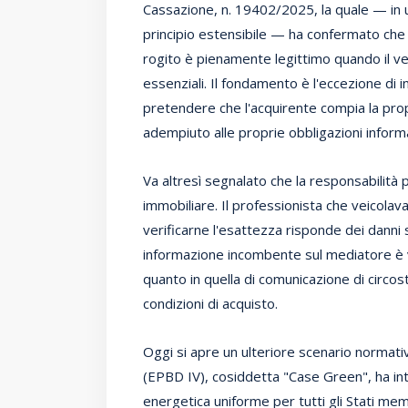
Cassazione, n. 19402/2025, la quale — in un 
principio estensibile — ha confermato che i
rogito è pienamente legittimo quando il v
essenziali. Il fondamento è l'eccezione di 
pretendere che l'acquirente compia la pro
adempiuto alle proprie obbligazioni inform
Va altresì segnalato che la responsabilità
immobiliare. Il professionista che veicolav
verificarne l'esattezza risponde dei danni so
informazione incombente sul mediatore è v
quanto in quella di comunicazione di circos
condizioni di acquisto.
Oggi si apre un ulteriore scenario normati
(EPBD IV), cosiddetta "Case Green", ha int
energetica uniforme per tutti gli Stati me