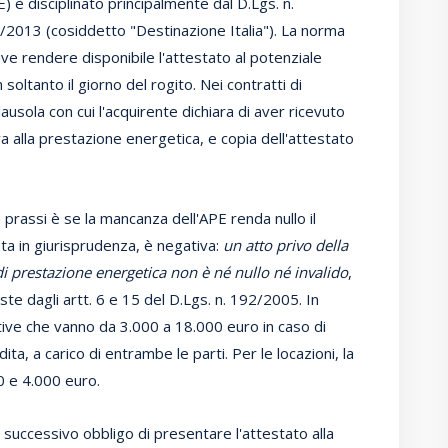
 è disciplinato principalmente dal D.Lgs. n.
/2013 (cosiddetto "Destinazione Italia"). La norma
deve rendere disponibile l'attestato al potenziale
 soltanto il giorno del rogito. Nei contratti di
sola con cui l'acquirente dichiara di aver ricevuto
a alla prestazione energetica, e copia dell'attestato
 prassi è se la mancanza dell'APE renda nullo il
ata in giurisprudenza, è negativa:
un atto privo della
di prestazione energetica non è né nullo né invalido
,
te dagli artt. 6 e 15 del D.Lgs. n. 192/2005. In
tive che vanno da 3.000 a 18.000 euro in caso di
a, a carico di entrambe le parti. Per le locazioni, la
0 e 4.000 euro.
successivo obbligo di presentare l'attestato alla