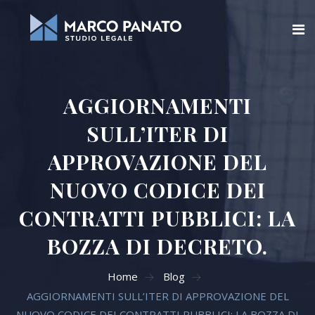
Home
AGGIORNAMENTI
Chi siamo
SULL’ITER DI
Blog
APPROVAZIONE DEL
Aree di attività
NUOVO CODICE DEI
CONTRATTI PUBBLICI: LA
Servizi Online
BOZZA DI DECRETO.
Contatti
Home
Blog
Cerca
AGGIORNAMENTI SULL’ITER DI APPROVAZIONE DEL
NUOVO CODICE DEI CONTRATTI PUBBLICI: LA BOZZA DI