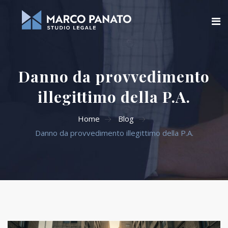
Home
Danno da provvedimento
Chi siamo
illegittimo della P.A.
Blog
Home
Blog
Aree di attività
Danno da provvedimento illegittimo della P.A.
Servizi Online
Contatti
Cerca