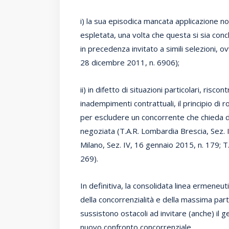
i) la sua episodica mancata applicazione non 
espletata, una volta che questa si sia conc
in precedenza invitato a simili selezioni, ov
28 dicembre 2011, n. 6906);
ii) in difetto di situazioni particolari, risc
inadempimenti contrattuali, il principio di 
per escludere un concorrente che chieda d
negoziata (T.A.R. Lombardia Brescia, Sez. 
Milano, Sez. IV, 16 gennaio 2015, n. 179; T
269).
In definitiva, la consolidata linea ermeneuti
della concorrenzialità e della massima part
sussistono ostacoli ad invitare (anche) il 
nuovo confronto concorrenziale.