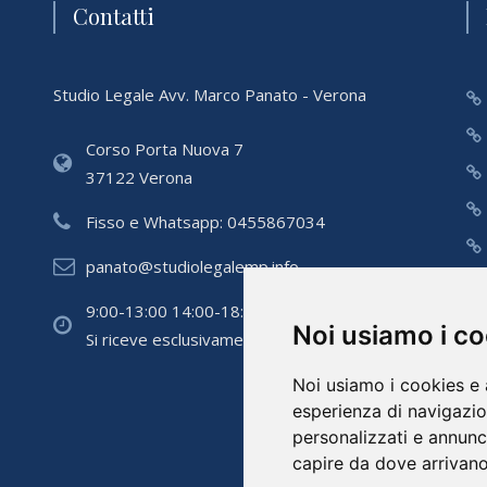
Contatti
Studio Legale Avv. Marco Panato - Verona
Corso Porta Nuova 7
37122 Verona
Fisso e Whatsapp:
0455867034
panato@studiolegalemp.info
9:00-13:00 14:00-18:00 lun-giov; 9-13 ven
Noi usiamo i c
Si riceve esclusivamente su appuntamento
Noi usiamo i cookies e 
esperienza di navigazio
personalizzati e annunci 
capire da dove arrivano i