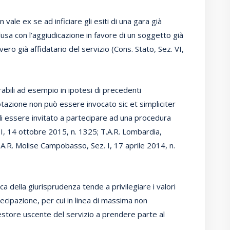
vale ex se ad inficiare gli esiti di una gara già
lusa con l’aggiudicazione in favore di un soggetto già
vero già affidatario del servizio (Cons. Stato, Sez. VI,
ontrabili ad esempio in ipotesi di precedenti
rotazione non può essere invocato sic et simpliciter
i essere invitato a partecipare ad una procedura
II, 14 ottobre 2015, n. 1325; T.A.R. Lombardia,
.A.R. Molise Campobasso, Sez. I, 17 aprile 2014, n.
ca della giurisprudenza tende a privilegiare i valori
ecipazione, per cui in linea di massima non
gestore uscente del servizio a prendere parte al