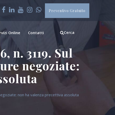
Preventivo Gratuito
rvizi Online
Contatti
Cerca
, n. 3119. Sul
dure negoziate:
ssoluta
 negoziate: non ha valenza precettiva assoluta