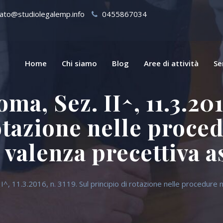
ato@studiolegalemp.info
0455867034
Home
Chi siamo
Blog
Aree di attività
Se
ma, Sez. II^, 11.3.2016
otazione nelle proce
 valenza precettiva a
I^, 11.3.2016, n. 3119. Sul principio di rotazione nelle procedure