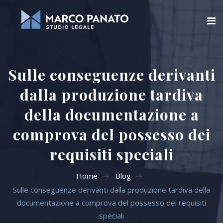
Home
Sulle conseguenze derivanti
Chi siamo
dalla produzione tardiva
Blog
della documentazione a
Aree di attività
comprova del possesso dei
requisiti speciali
Servizi Online
Home
Blog
Contatti
Sulle conseguenze derivanti dalla produzione tardiva della
documentazione a comprova del possesso dei requisiti
Cerca
speciali